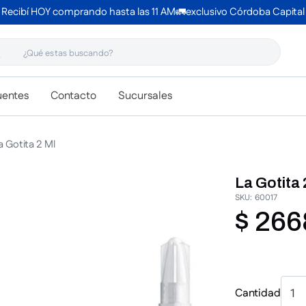
Recibí HOY comprando hasta las 11 AM🚛exclusivo Córdoba Capital
 estas buscando?
uentes
Contacto
Sucursales
a Gotita 2 Ml
La Gotita 
SKU
:
60017
$
266
Cantidad
1