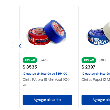
$
9015
$
19
.
127
25%
25%
$
6761
$
14
.
346
55,00
10
cuotas
sin interés
de
$677,00
10
cuotas
sin interés
Paxit 50cc Blanco Pulpito
Poxiran 225cc
to
Agregar al carrito
Agregar al 