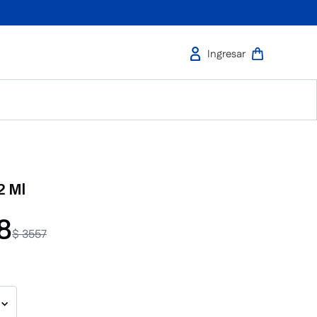
2 Ml
8
$
3557