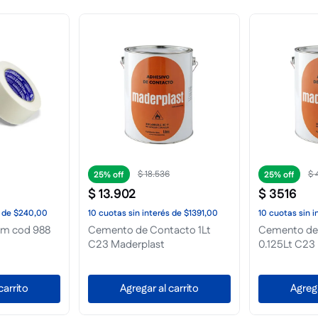
$
6808
$
25%
25%
$
5106
$
7337
de
$1435,00
10
cuotas
sin interés
de
$511,00
10
cuotas
sin i
Poxiran 23 gr
Poxilina 70 g
carrito
Agregar al carrito
Agrega