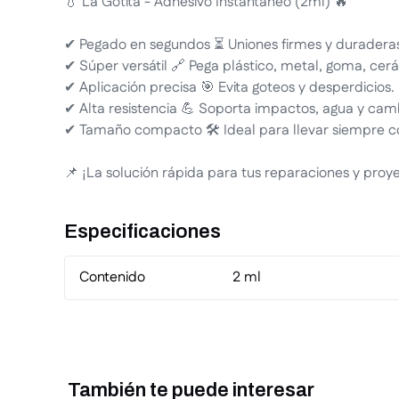
💧 La Gotita - Adhesivo Instantáneo (2ml) 🔥
✔ Pegado en segundos ⏳ Uniones firmes y duraderas 
✔ Súper versátil 🔗 Pega plástico, metal, goma, cer
✔ Aplicación precisa 🎯 Evita goteos y desperdicios.
✔ Alta resistencia 💪 Soporta impactos, agua y ca
✔ Tamaño compacto 🛠 Ideal para llevar siempre co
📌 ¡La solución rápida para tus reparaciones y proy
Especificaciones
Contenido
2 ml
También te puede interesar