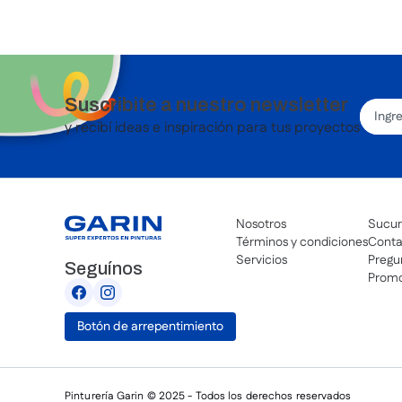
Suscribite a nuestro newsletter
y recibí ideas e inspiración para tus proyectos
Nosotros
Sucur
Términos y condiciones
Conta
Servicios
Pregu
Seguínos
Promo
Botón de arrepentimiento
Pinturería Garin © 2025 - Todos los derechos reservados