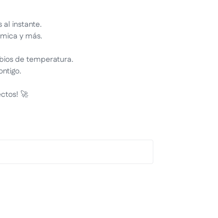
al instante.
ámica y más.
mbios de temperatura.
ntigo.
ectos! 🚀