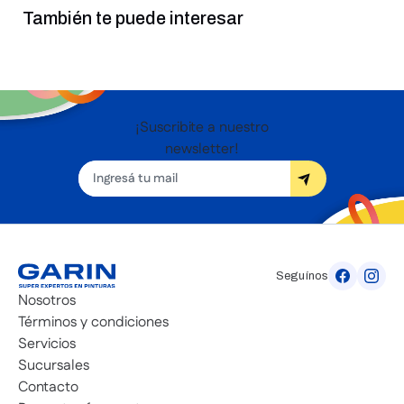
También te puede interesar
25%
25%
$
55
.
258
$
118
.
001
$
41
.
444
$
88
.
500
10
cuotas
sin interés
de
10
cuotas
sin interés
de
$4145,00
$8850,00
7 Vidas 0,5L Cedro
Cetol Dureza Extrema
Satinado 4L Cristal
Agregar al carrito
Agregar al carrito