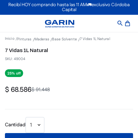
Recibí HOY comprando hasta las 11 AM🚛exclusivo Córdoba
Capital
7 Vidas 1L Natural
Pinturas
Maderas
Base Solvente
7 Vidas 1L Natural
SKU
:
49004
25%
$
68
.
586
$
91
.
448
Cantidad
1