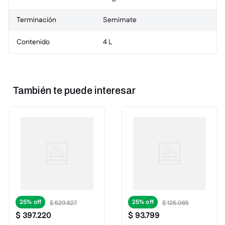
Terminación
Semimate
Contenido
4 L
También te puede interesar
25%
25%
$
529
.
627
$
125
.
065
$
397
.
220
$
93
.
799