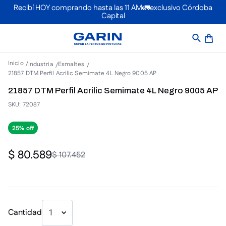
Recibí HOY comprando hasta las 11 AM🚛exclusivo Córdoba
Capital
Industria
Esmaltes
21857 DTM Perfil Acrilic Semimate 4L Negro 9005 AP
21857 DTM Perfil Acrilic Semimate 4L Negro 9005 AP
SKU
:
72087
25%
$
80
.
589
$
107
.
452
Cantidad
1