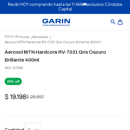
Recibí HOY comprando hasta las 11 AM🚛exclusivo Córdoba
Capital
Pinturas
Aerosoles
Aerosol MTN Hardcore RV-7031 Gris Oscuro Brillante 400ml
Aerosol MTN Hardcore RV-7031 Gris Oscuro
Brillante 400ml
SKU
:
87366
25%
$
19
.
198
$
25
.
597