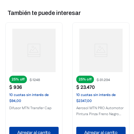
También te puede interesar
25%
25%
$
1248
$
31
.
294
$
936
$
23
.
470
10
cuotas
sin interés
de
10
cuotas
sin interés
de
$94,00
$2347,00
Difusor MTN Transfer Cap
Aerosol MTN PRO Automotor
Pintura Pinza Freno Negro
Brillante 400ml
Agregar al carrito
Agregar al carrito