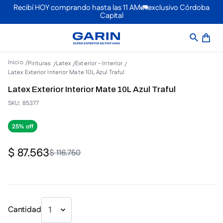
Recibí HOY comprando hasta las 11 AM🚛exclusivo Córdoba
Capital
Pinturas
Latex
Exterior - Interior
Latex Exterior Interior Mate 10L Azul Traful
Latex Exterior Interior Mate 10L Azul Traful
SKU
:
85377
25%
$
87
.
563
$
116
.
750
Cantidad
1