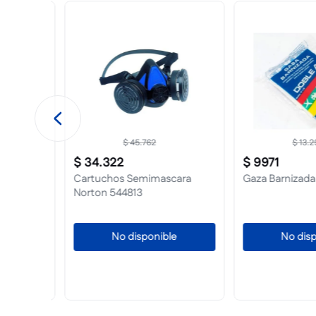
$
45
.
762
$
13
.
294
$
34
.
322
$
9971
 Brite
Cartuchos Semimascara
Gaza Barnizada 
Norton 544813
No disponible
No dispo