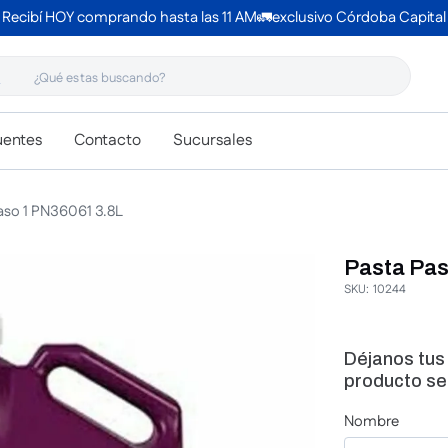
Recibí HOY comprando hasta las 11 AM🚛exclusivo Córdoba Capital
 estas buscando?
uentes
Contacto
Sucursales
aso 1 PN36061 3.8L
Pasta Pas
SKU
:
10244