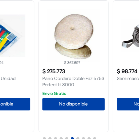
$
367
.
697
$
$
275
.
773
$
98
.
774
Unidad
Paño Cordero Doble Faz 5753
Semimascar
Perfect It 3000
Envio Gratis
nible
No disponible
No d